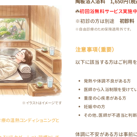
陶板浴入浴料 1,650円（税込
☘️
初回浴無料サービス実施
※初診の方は別途
初診料 
※自由診療のため保険適用外です。
注意事項（重要）
以下に該当する方はご利用を
発熱や体調不良がある方
医師から入浴制限を受けて
重度の心疾患がある方
※イラストはイメージです
妊娠中の方
その他、医師が不適当と判断
診療の温熱コンディショニングと
体調に不安がある方は事前に